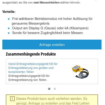
ausgerüstet, wo Sie von
zwei Messeinheiten
wählen können.
Vorteile:
Frei wählbarer Betriebsmodus mit hoher Auflösung für
genaueres Messergebnis
Output am Display G (Gauss) oder kA (Kiloampere)
Sonde für bessere Zugänglichkeit beim Messen
Anfrage erstellen
Zusammenhängende Produkte
Hand-Entmagnetisierungsgerät HD für
D
Entmagnetisierung von großen und
M
komplizierten Teilen
Z
Entmagnetisierungsgerät HD für
Entmagnetisierung von Teilen.
Dieses Produkt kann auch verliehen werden. Es
genügt, Anfrage zu erstellen und das Feld Leihen