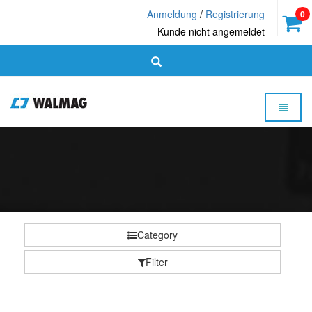
Anmeldung
/
Registrierung
0
Kunde nicht angemeldet
Toggle 
Walmag
-
homepage
Category
Filter