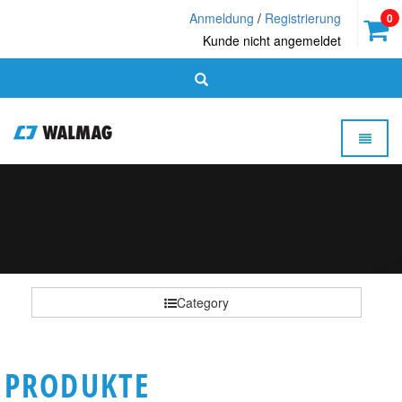
Anmeldung
/
Registrierung
0
Kunde nicht angemeldet
Toggle 
Walmag
-
homepage
Category
PRODUKTE